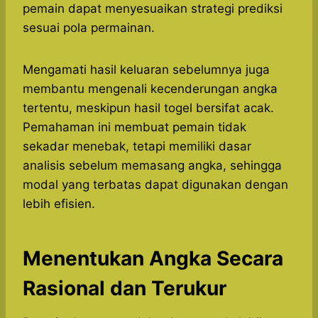
pemain dapat menyesuaikan strategi prediksi
sesuai pola permainan.
Mengamati hasil keluaran sebelumnya juga
membantu mengenali kecenderungan angka
tertentu, meskipun hasil togel bersifat acak.
Pemahaman ini membuat pemain tidak
sekadar menebak, tetapi memiliki dasar
analisis sebelum memasang angka, sehingga
modal yang terbatas dapat digunakan dengan
lebih efisien.
Menentukan Angka Secara
Rasional dan Terukur