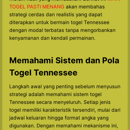
TOGEL PASTI MENANG
akan membahas
strategi cerdas dan realistis yang dapat
diterapkan untuk bermain togel Tennessee
dengan modal terbatas tanpa mengorbankan
kenyamanan dan kendali permainan.
Memahami Sistem dan Pola
Togel Tennessee
Langkah awal yang penting sebelum menyusun
strategi adalah memahami sistem togel
Tennessee secara menyeluruh. Setiap jenis
togel memiliki karakteristik tersendiri, mulai dari
jadwal keluaran hingga format angka yang
digunakan. Dengan memahami mekanisme ini,