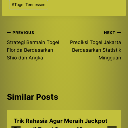
#
Togel Tennessee
Post
PREVIOUS
NEXT
Strategi Bermain Togel
Prediksi Togel Jakarta
navigation
Florida Berdasarkan
Berdasarkan Statistik
Shio dan Angka
Mingguan
Similar Posts
Trik Rahasia Agar Meraih Jackpot