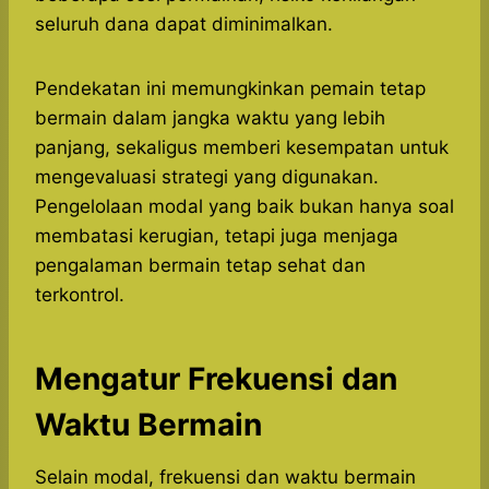
seluruh dana dapat diminimalkan.
Pendekatan ini memungkinkan pemain tetap
bermain dalam jangka waktu yang lebih
panjang, sekaligus memberi kesempatan untuk
mengevaluasi strategi yang digunakan.
Pengelolaan modal yang baik bukan hanya soal
membatasi kerugian, tetapi juga menjaga
pengalaman bermain tetap sehat dan
terkontrol.
Mengatur Frekuensi dan
Waktu Bermain
Selain modal, frekuensi dan waktu bermain