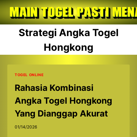
Skip
to
content
Strategi Angka Togel
Hongkong
TOGEL ONLINE
Rahasia Kombinasi
Angka Togel Hongkong
Yang Dianggap Akurat
01/14/2026