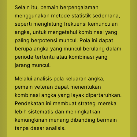
Selain itu, pemain berpengalaman
menggunakan metode statistik sederhana,
seperti menghitung frekuensi kemunculan
angka, untuk mengetahui kombinasi yang
paling berpotensi muncul. Pola ini dapat
berupa angka yang muncul berulang dalam
periode tertentu atau kombinasi yang
jarang muncul.
Melalui analisis pola keluaran angka,
pemain veteran dapat menentukan
kombinasi angka yang layak dipertaruhkan.
Pendekatan ini membuat strategi mereka
lebih sistematis dan meningkatkan
kemungkinan menang dibanding bermain
tanpa dasar analisis.