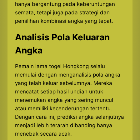
hanya bergantung pada keberuntungan
semata, tetapi juga pada strategi dan
pemilihan kombinasi angka yang tepat.
Analisis Pola Keluaran
Angka
Pemain lama togel Hongkong selalu
memulai dengan menganalisis pola angka
yang telah keluar sebelumnya. Mereka
mencatat setiap hasil undian untuk
menemukan angka yang sering muncul
atau memiliki kecenderungan tertentu.
Dengan cara ini, prediksi angka selanjutnya
menjadi lebih terarah dibanding hanya
menebak secara acak.