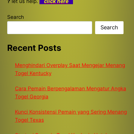
?
let us help.
click here
Search
Search
Recent Posts
Menghindari Overplay Saat Mengejar Menang
Togel Kentucky
Cara Pemain Berpengalaman Mengatur Angka
Togel Georgia
Kunci Konsistensi Pemain yang Sering Menang
Togel Texas