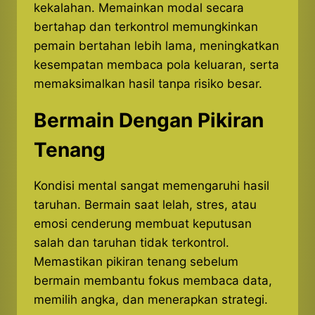
kekalahan. Memainkan modal secara
bertahap dan terkontrol memungkinkan
pemain bertahan lebih lama, meningkatkan
kesempatan membaca pola keluaran, serta
memaksimalkan hasil tanpa risiko besar.
Bermain Dengan Pikiran
Tenang
Kondisi mental sangat memengaruhi hasil
taruhan. Bermain saat lelah, stres, atau
emosi cenderung membuat keputusan
salah dan taruhan tidak terkontrol.
Memastikan pikiran tenang sebelum
bermain membantu fokus membaca data,
memilih angka, dan menerapkan strategi.