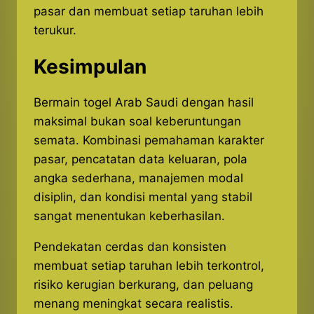
pasar dan membuat setiap taruhan lebih
terukur.
Kesimpulan
Bermain togel Arab Saudi dengan hasil
maksimal bukan soal keberuntungan
semata. Kombinasi pemahaman karakter
pasar, pencatatan data keluaran, pola
angka sederhana, manajemen modal
disiplin, dan kondisi mental yang stabil
sangat menentukan keberhasilan.
Pendekatan cerdas dan konsisten
membuat setiap taruhan lebih terkontrol,
risiko kerugian berkurang, dan peluang
menang meningkat secara realistis.