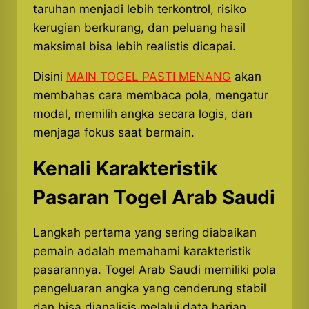
taruhan menjadi lebih terkontrol, risiko
kerugian berkurang, dan peluang hasil
maksimal bisa lebih realistis dicapai.
Disini
MAIN TOGEL PASTI MENANG
akan
membahas cara membaca pola, mengatur
modal, memilih angka secara logis, dan
menjaga fokus saat bermain.
Kenali Karakteristik
Pasaran Togel Arab Saudi
Langkah pertama yang sering diabaikan
pemain adalah memahami karakteristik
pasarannya. Togel Arab Saudi memiliki pola
pengeluaran angka yang cenderung stabil
dan bisa dianalisis melalui data harian.