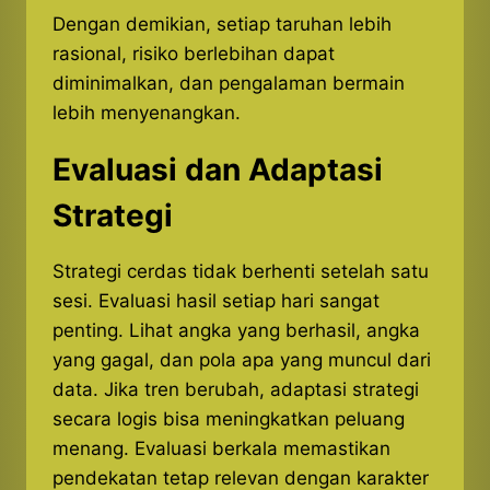
Dengan demikian, setiap taruhan lebih
rasional, risiko berlebihan dapat
diminimalkan, dan pengalaman bermain
lebih menyenangkan.
Evaluasi dan Adaptasi
Strategi
Strategi cerdas tidak berhenti setelah satu
sesi. Evaluasi hasil setiap hari sangat
penting. Lihat angka yang berhasil, angka
yang gagal, dan pola apa yang muncul dari
data. Jika tren berubah, adaptasi strategi
secara logis bisa meningkatkan peluang
menang. Evaluasi berkala memastikan
pendekatan tetap relevan dengan karakter