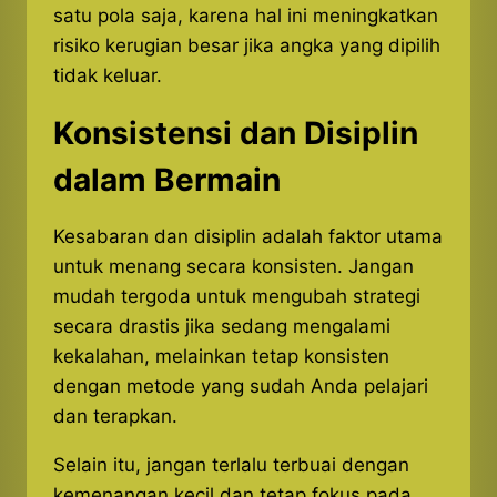
satu pola saja, karena hal ini meningkatkan
risiko kerugian besar jika angka yang dipilih
tidak keluar.
Konsistensi dan Disiplin
dalam Bermain
Kesabaran dan disiplin adalah faktor utama
untuk menang secara konsisten. Jangan
mudah tergoda untuk mengubah strategi
secara drastis jika sedang mengalami
kekalahan, melainkan tetap konsisten
dengan metode yang sudah Anda pelajari
dan terapkan.
Selain itu, jangan terlalu terbuai dengan
kemenangan kecil dan tetap fokus pada