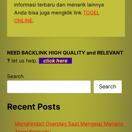
informasi terbaru dan menarik lainnya
Anda bisa juga mengklik link
TOGEL
ONLINE
.
NEED BACKLINK HIGH QUALITY and RELEVANT
?
let us help.
click here
Search
Search
Recent Posts
Menghindari Overplay Saat Mengejar Menang
Togel Kentucky