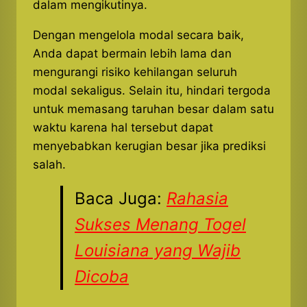
dalam mengikutinya.
Dengan mengelola modal secara baik,
Anda dapat bermain lebih lama dan
mengurangi risiko kehilangan seluruh
modal sekaligus. Selain itu, hindari tergoda
untuk memasang taruhan besar dalam satu
waktu karena hal tersebut dapat
menyebabkan kerugian besar jika prediksi
salah.
Baca Juga:
Rahasia
Sukses Menang Togel
Louisiana yang Wajib
Dicoba