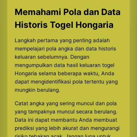
Memahami Pola dan Data
Historis Togel Hongaria
Langkah pertama yang penting adalah
mempelajari pola angka dan data historis
keluaran sebelumnya. Dengan
mengumpulkan data hasil keluaran togel
Hongaria selama beberapa waktu, Anda
dapat mengidentifikasi pola tertentu yang
mungkin berulang.
Catat angka yang sering muncul dan pola
yang tampaknya muncul secara berulang.
Data ini dapat membantu Anda membuat
prediksi yang lebih akurat dan mengurangi
risiko tebakan acak. Jangan lupa untuk