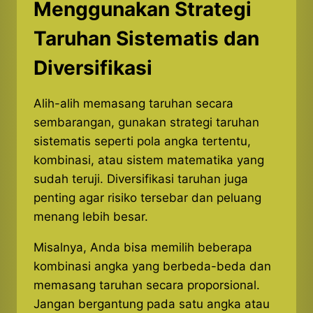
Menggunakan Strategi
Taruhan Sistematis dan
Diversifikasi
Alih-alih memasang taruhan secara
sembarangan, gunakan strategi taruhan
sistematis seperti pola angka tertentu,
kombinasi, atau sistem matematika yang
sudah teruji. Diversifikasi taruhan juga
penting agar risiko tersebar dan peluang
menang lebih besar.
Misalnya, Anda bisa memilih beberapa
kombinasi angka yang berbeda-beda dan
memasang taruhan secara proporsional.
Jangan bergantung pada satu angka atau