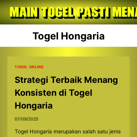
Skip
to
content
Togel Hongaria
TOGEL ONLINE
Strategi Terbaik Menang
Konsisten di Togel
Hongaria
07/09/2025
Togel Hongaria merupakan salah satu jenis