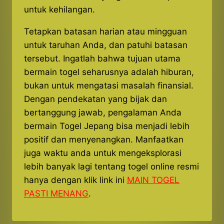
untuk kehilangan.
Tetapkan batasan harian atau mingguan
untuk taruhan Anda, dan patuhi batasan
tersebut. Ingatlah bahwa tujuan utama
bermain togel seharusnya adalah hiburan,
bukan untuk mengatasi masalah finansial.
Dengan pendekatan yang bijak dan
bertanggung jawab, pengalaman Anda
bermain Togel Jepang bisa menjadi lebih
positif dan menyenangkan. Manfaatkan
juga waktu anda untuk mengeksplorasi
lebih banyak lagi tentang togel online resmi
hanya dengan klik link ini
MAIN TOGEL
PASTI MENANG
.