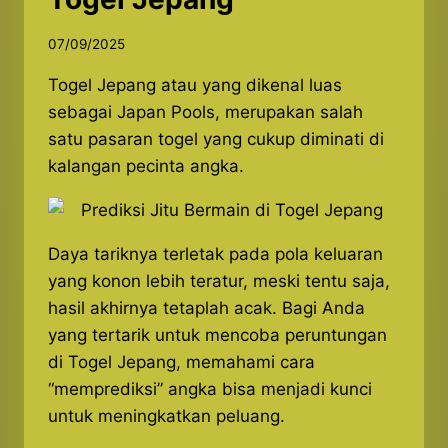
07/09/2025
Togel Jepang atau yang dikenal luas
sebagai Japan Pools, merupakan salah
satu pasaran togel yang cukup diminati di
kalangan pecinta angka.
Daya tariknya terletak pada pola keluaran
yang konon lebih teratur, meski tentu saja,
hasil akhirnya tetaplah acak. Bagi Anda
yang tertarik untuk mencoba peruntungan
di Togel Jepang, memahami cara
“memprediksi” angka bisa menjadi kunci
untuk meningkatkan peluang.