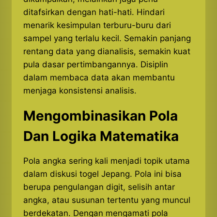
ditafsirkan dengan hati-hati. Hindari
menarik kesimpulan terburu-buru dari
sampel yang terlalu kecil. Semakin panjang
rentang data yang dianalisis, semakin kuat
pula dasar pertimbangannya. Disiplin
dalam membaca data akan membantu
menjaga konsistensi analisis.
Mengombinasikan Pola
Dan Logika Matematika
Pola angka sering kali menjadi topik utama
dalam diskusi togel Jepang. Pola ini bisa
berupa pengulangan digit, selisih antar
angka, atau susunan tertentu yang muncul
berdekatan. Dengan mengamati pola