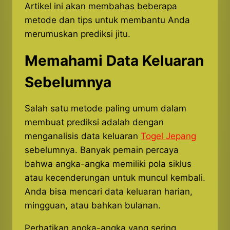
Artikel ini akan membahas beberapa
metode dan tips untuk membantu Anda
merumuskan prediksi jitu.
Memahami Data Keluaran
Sebelumnya
Salah satu metode paling umum dalam
membuat prediksi adalah dengan
menganalisis data keluaran
Togel Jepang
sebelumnya. Banyak pemain percaya
bahwa angka-angka memiliki pola siklus
atau kecenderungan untuk muncul kembali.
Anda bisa mencari data keluaran harian,
mingguan, atau bahkan bulanan.
Perhatikan angka-angka yang sering