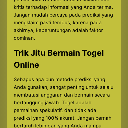
kritis terhadap informasi yang Anda terima.
Jangan mudah percaya pada prediksi yang
mengklaim pasti tembus, karena pada
akhirnya, keberuntungan adalah faktor
dominan.
Trik Jitu Bermain Togel
Online
Sebagus apa pun metode prediksi yang
Anda gunakan, sangat penting untuk selalu
membatasi anggaran dan bermain secara
bertanggung jawab. Togel adalah
permainan spekulatif, dan tidak ada
prediksi yang 100% akurat. Jangan pernah
bertaruh lebih dari yang Anda mampu