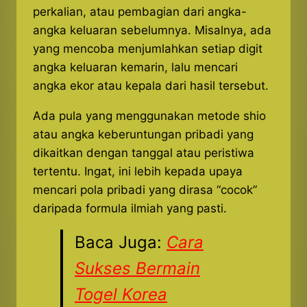
perkalian, atau pembagian dari angka-
angka keluaran sebelumnya. Misalnya, ada
yang mencoba menjumlahkan setiap digit
angka keluaran kemarin, lalu mencari
angka ekor atau kepala dari hasil tersebut.
Ada pula yang menggunakan metode shio
atau angka keberuntungan pribadi yang
dikaitkan dengan tanggal atau peristiwa
tertentu. Ingat, ini lebih kepada upaya
mencari pola pribadi yang dirasa “cocok”
daripada formula ilmiah yang pasti.
Baca Juga:
Cara
Sukses Bermain
Togel Korea