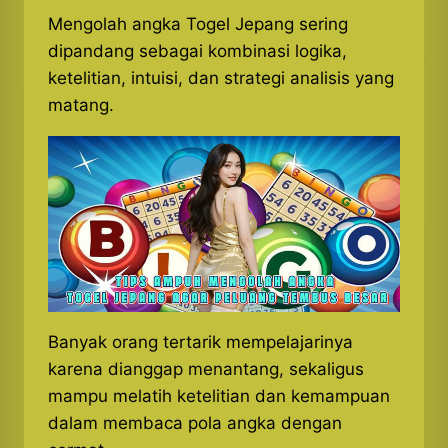
Mengolah angka Togel Jepang sering
dipandang sebagai kombinasi logika,
ketelitian, intuisi, dan strategi analisis yang
matang.
Banyak orang tertarik mempelajarinya
karena dianggap menantang, sekaligus
mampu melatih ketelitian dan kemampuan
dalam membaca pola angka dengan