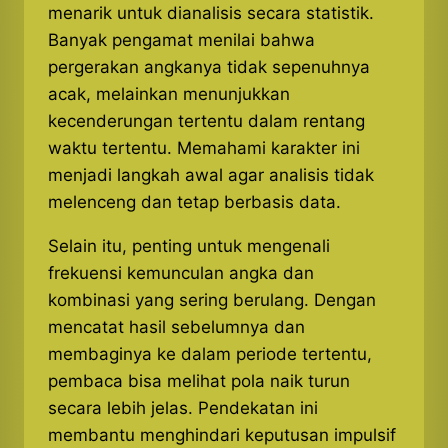
menarik untuk dianalisis secara statistik.
Banyak pengamat menilai bahwa
pergerakan angkanya tidak sepenuhnya
acak, melainkan menunjukkan
kecenderungan tertentu dalam rentang
waktu tertentu. Memahami karakter ini
menjadi langkah awal agar analisis tidak
melenceng dan tetap berbasis data.
Selain itu, penting untuk mengenali
frekuensi kemunculan angka dan
kombinasi yang sering berulang. Dengan
mencatat hasil sebelumnya dan
membaginya ke dalam periode tertentu,
pembaca bisa melihat pola naik turun
secara lebih jelas. Pendekatan ini
membantu menghindari keputusan impulsif