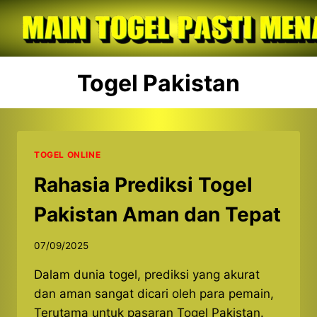
Skip
to
content
Togel Pakistan
TOGEL ONLINE
Rahasia Prediksi Togel
Pakistan Aman dan Tepat
07/09/2025
Dalam dunia togel, prediksi yang akurat
dan aman sangat dicari oleh para pemain,
Terutama untuk pasaran Togel Pakistan.