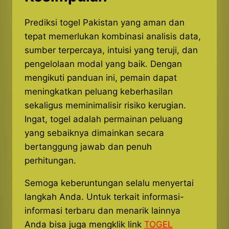
Prediksi togel Pakistan yang aman dan
tepat memerlukan kombinasi analisis data,
sumber terpercaya, intuisi yang teruji, dan
pengelolaan modal yang baik. Dengan
mengikuti panduan ini, pemain dapat
meningkatkan peluang keberhasilan
sekaligus meminimalisir risiko kerugian.
Ingat, togel adalah permainan peluang
yang sebaiknya dimainkan secara
bertanggung jawab dan penuh
perhitungan.
Semoga keberuntungan selalu menyertai
langkah Anda. Untuk terkait informasi-
informasi terbaru dan menarik lainnya
Anda bisa juga mengklik link
TOGEL