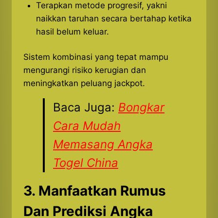
Terapkan metode progresif, yakni
naikkan taruhan secara bertahap ketika
hasil belum keluar.
Sistem kombinasi yang tepat mampu
mengurangi risiko kerugian dan
meningkatkan peluang jackpot.
Baca Juga:
Bongkar
Cara Mudah
Memasang Angka
Togel China
3. Manfaatkan Rumus
Dan Prediksi Angka