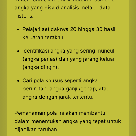
angka yang bisa dianalisis melalui data
historis.
Pelajari setidaknya 20 hingga 30 hasil
keluaran terakhir.
Identifikasi angka yang sering muncul
(angka panas) dan yang jarang keluar
(angka dingin).
Cari pola khusus seperti angka
berurutan, angka ganjil/genap, atau
angka dengan jarak tertentu.
Pemahaman pola ini akan membantu
dalam menentukan angka yang tepat untuk
dijadikan taruhan.