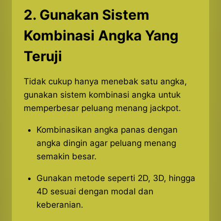
2. Gunakan Sistem
Kombinasi Angka Yang
Teruji
Tidak cukup hanya menebak satu angka,
gunakan sistem kombinasi angka untuk
memperbesar peluang menang jackpot.
Kombinasikan angka panas dengan
angka dingin agar peluang menang
semakin besar.
Gunakan metode seperti 2D, 3D, hingga
4D sesuai dengan modal dan
keberanian.