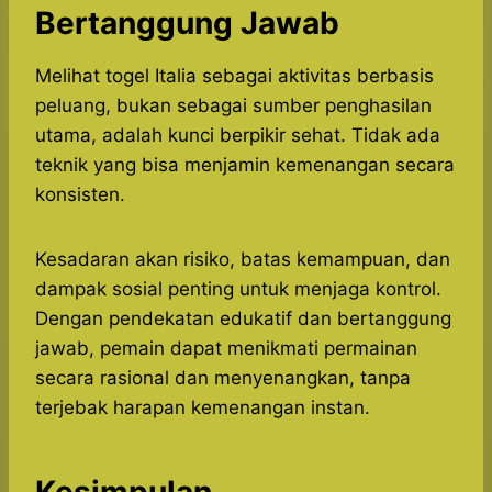
Bertanggung Jawab
Melihat togel Italia sebagai aktivitas berbasis
peluang, bukan sebagai sumber penghasilan
utama, adalah kunci berpikir sehat. Tidak ada
teknik yang bisa menjamin kemenangan secara
konsisten.
Kesadaran akan risiko, batas kemampuan, dan
dampak sosial penting untuk menjaga kontrol.
Dengan pendekatan edukatif dan bertanggung
jawab, pemain dapat menikmati permainan
secara rasional dan menyenangkan, tanpa
terjebak harapan kemenangan instan.