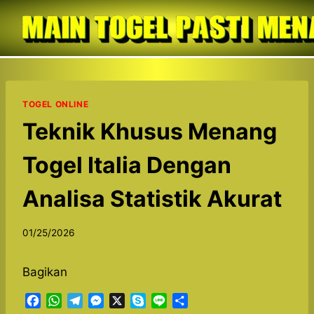
Skip
to
content
TOGEL ONLINE
Teknik Khusus Menang
Togel Italia Dengan
Analisa Statistik Akurat
01/25/2026
Bagikan
F
W
T
M
X
S
L
S