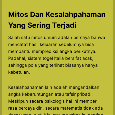
Mitos Dan Kesalahpahaman
Yang Sering Terjadi
Salah satu mitos umum adalah percaya bahwa
mencatat hasil keluaran sebelumnya bisa
membantu memprediksi angka berikutnya.
Padahal, sistem togel Italia bersifat acak,
sehingga pola yang terlihat biasanya hanya
kebetulan.
Kesalahpahaman lain adalah mengandalkan
angka keberuntungan atau tafsir pribadi.
Meskipun secara psikologis hal ini memberi
rasa percaya diri, secara matematis tidak ada