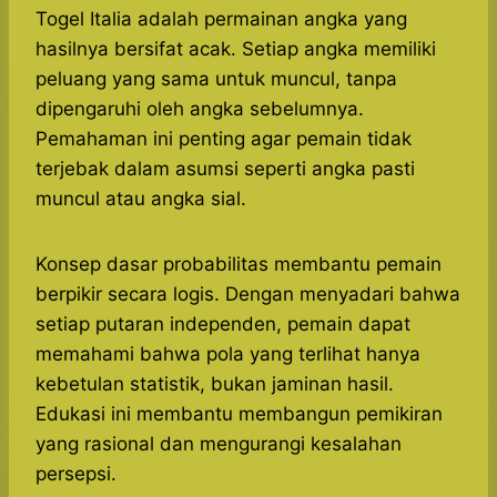
Togel Italia adalah permainan angka yang
hasilnya bersifat acak. Setiap angka memiliki
peluang yang sama untuk muncul, tanpa
dipengaruhi oleh angka sebelumnya.
Pemahaman ini penting agar pemain tidak
terjebak dalam asumsi seperti angka pasti
muncul atau angka sial.
Konsep dasar probabilitas membantu pemain
berpikir secara logis. Dengan menyadari bahwa
setiap putaran independen, pemain dapat
memahami bahwa pola yang terlihat hanya
kebetulan statistik, bukan jaminan hasil.
Edukasi ini membantu membangun pemikiran
yang rasional dan mengurangi kesalahan
persepsi.