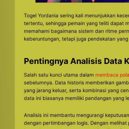
Togel Yordania sering kali menunjukkan kec
tertentu, sehingga pemain yang teliti dapa
memahami bagaimana sistem dan ritme perm
keberuntungan, tetapi juga pendekatan yang l
Pentingnya Analisis Data
Salah satu kunci utama dalam
membaca pola
sebelumnya. Data historis memberikan gamb
yang jarang keluar, serta kombinasi yang ce
data ini biasanya memiliki pandangan yang 
Analisis ini membantu mengurangi keputusan
dengan pertimbangan logis. Dengan melihat 