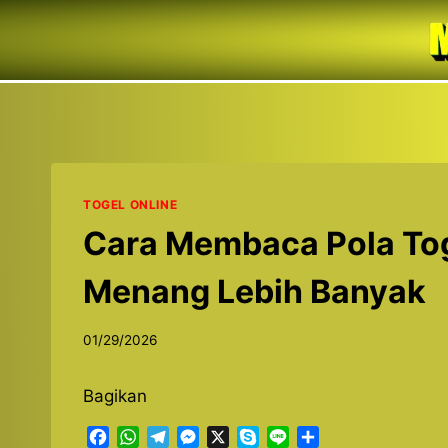
Skip
to
content
TOGEL ONLINE
Cara Membaca Pola Tog
Menang Lebih Banyak
01/29/2026
Bagikan
F
W
T
M
X
S
L
S