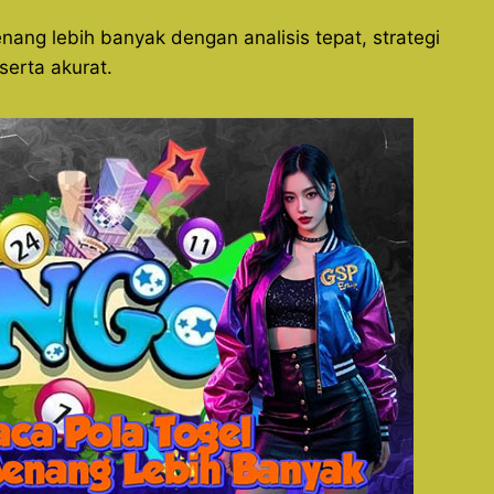
ang lebih banyak dengan analisis tepat, strategi
serta akurat.