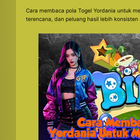
a
h
e
e
k
i
h
c
a
l
s
y
n
a
Cara membaca pola Togel Yordania untuk men
e
t
e
s
p
e
r
terencana, dan peluang hasil lebih konsisten 
b
s
g
e
e
e
o
A
r
n
o
p
a
g
k
p
m
e
r