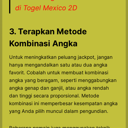
di Togel Mexico 2D
3. Terapkan Metode
Kombinasi Angka
Untuk meningkatkan peluang jackpot, jangan
hanya mengandalkan satu atau dua angka
favorit. Cobalah untuk membuat kombinasi
angka yang beragam, seperti menggabungkan
angka genap dan ganjil, atau angka rendah
dan tinggi secara proporsional. Metode
kombinasi ini memperbesar kesempatan angka
yang Anda pilih muncul dalam pengundian.