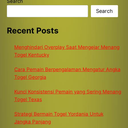
Search
Search
Recent Posts
Menghindari Overplay Saat Mengejar Menang
Togel Kentucky
Cara Pemain Berpengalaman Mengatur Angka
Togel Georgia
Kunci Konsistensi Pemain yang Sering Menang
Togel Texas
Strategi Bermain Togel Yordania Untuk
Jangka Panjang