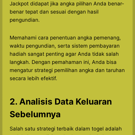
Jackpot didapat jika angka pilihan Anda benar-
benar tepat dan sesuai dengan hasil
pengundian.
Memahami cara penentuan angka pemenang,
waktu pengundian, serta sistem pembayaran
hadiah sangat penting agar Anda tidak salah
langkah. Dengan pemahaman ini, Anda bisa
mengatur strategi pemilihan angka dan taruhan
secara lebih efektif.
2. Analisis Data Keluaran
Sebelumnya
Salah satu strategi terbaik dalam togel adalah