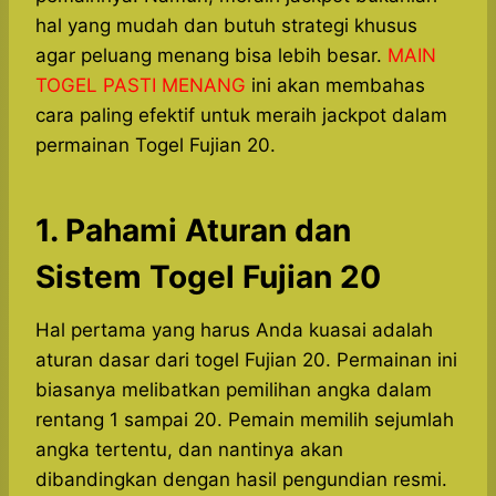
hal yang mudah dan butuh strategi khusus
agar peluang menang bisa lebih besar.
MAIN
TOGEL PASTI MENANG
ini akan membahas
cara paling efektif untuk meraih jackpot dalam
permainan Togel Fujian 20.
1. Pahami Aturan dan
Sistem Togel Fujian 20
Hal pertama yang harus Anda kuasai adalah
aturan dasar dari togel Fujian 20. Permainan ini
biasanya melibatkan pemilihan angka dalam
rentang 1 sampai 20. Pemain memilih sejumlah
angka tertentu, dan nantinya akan
dibandingkan dengan hasil pengundian resmi.