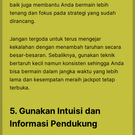
baik juga membantu Anda bermain lebih
tenang dan fokus pada strategi yang sudah
dirancang.
Jangan tergoda untuk terus mengejar
kekalahan dengan menambah taruhan secara
besar-besaran. Sebaliknya, gunakan teknik
bertaruh kecil namun konsisten sehingga Anda
bisa bermain dalam jangka waktu yang lebih
lama dan kesempatan meraih jackpot tetap
terbuka.
5. Gunakan Intuisi dan
Informasi Pendukung