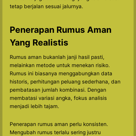
tetap berjalan sesuai jalurnya.
Penerapan Rumus Aman
Yang Realistis
Rumus aman bukanlah janji hasil pasti,
melainkan metode untuk menekan risiko.
Rumus ini biasanya menggabungkan data
historis, perhitungan peluang sederhana, dan
pembatasan jumlah kombinasi. Dengan
membatasi variasi angka, fokus analisis
menjadi lebih tajam.
Penerapan rumus aman perlu konsisten.
Mengubah rumus terlalu sering justru