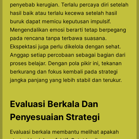
penyebab kerugian. Terlalu percaya diri setelah
hasil baik atau terlalu kecewa setelah hasil
buruk dapat memicu keputusan impulsif.
Mengendalikan emosi berarti tetap berpegang
pada rencana tanpa terbawa suasana.
Ekspektasi juga perlu dikelola dengan sehat.
Anggap setiap percobaan sebagai bagian dari
proses belajar. Dengan pola pikir ini, tekanan
berkurang dan fokus kembali pada strategi
jangka panjang yang lebih stabil dan terukur.
Evaluasi Berkala Dan
Penyesuaian Strategi
Evaluasi berkala membantu melihat apakah