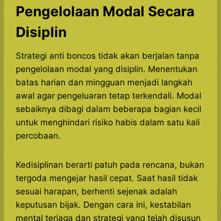
Pengelolaan Modal Secara
Disiplin
Strategi anti boncos tidak akan berjalan tanpa
pengelolaan modal yang disiplin. Menentukan
batas harian dan mingguan menjadi langkah
awal agar pengeluaran tetap terkendali. Modal
sebaiknya dibagi dalam beberapa bagian kecil
untuk menghindari risiko habis dalam satu kali
percobaan.
Kedisiplinan berarti patuh pada rencana, bukan
tergoda mengejar hasil cepat. Saat hasil tidak
sesuai harapan, berhenti sejenak adalah
keputusan bijak. Dengan cara ini, kestabilan
mental terjaga dan strategi yang telah disusun