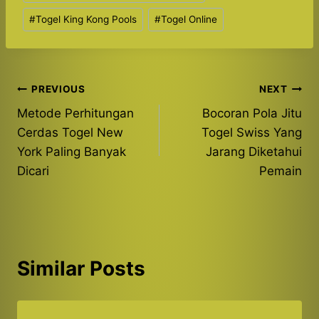
#
Togel King Kong Pools
#
Togel Online
Post
PREVIOUS
NEXT
Metode Perhitungan
Bocoran Pola Jitu
navigation
Cerdas Togel New
Togel Swiss Yang
York Paling Banyak
Jarang Diketahui
Dicari
Pemain
Similar Posts