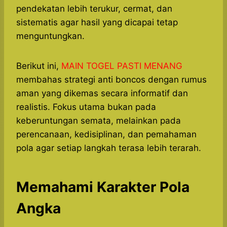
pendekatan lebih terukur, cermat, dan
sistematis agar hasil yang dicapai tetap
menguntungkan.
Berikut ini,
MAIN TOGEL PASTI MENANG
membahas strategi anti boncos dengan rumus
aman yang dikemas secara informatif dan
realistis. Fokus utama bukan pada
keberuntungan semata, melainkan pada
perencanaan, kedisiplinan, dan pemahaman
pola agar setiap langkah terasa lebih terarah.
Memahami Karakter Pola
Angka