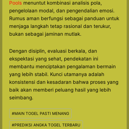
Pools
menuntut kombinasi analisis pola,
pengelolaan modal, dan pengendalian emosi.
Rumus aman berfungsi sebagai panduan untuk
menjaga langkah tetap rasional dan terukur,
bukan sebagai jaminan mutlak.
Dengan disiplin, evaluasi berkala, dan
ekspektasi yang sehat, pendekatan ini
membantu menciptakan pengalaman bermain
yang lebih stabil. Kunci utamanya adalah
konsistensi dan kesadaran bahwa proses yang
baik akan memberi peluang hasil yang lebih
seimbang.
Post
#
MAIN TOGEL PASTI MENANG
Tags:
#
PREDIKSI ANGKA TOGEL TERBARU