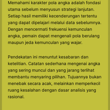
Memahami karakter pola angka adalah fondasi
utama sebelum menyusun strategi lanjutan.
Setiap hasil memiliki kecenderungan tertentu
yang dapat dipelajari melalui data sebelumnya.
Dengan mencermati frekuensi kemunculan
angka, pemain dapat mengenali pola berulang
maupun jeda kemunculan yang wajar.
Pendekatan ini menuntut kesabaran dan
ketelitian. Catatan sederhana mengenai angka
yang sering muncul dan yang jarang terlihat
membantu menyaring pilihan. Tujuannya bukan
menebak secara acak, melainkan memperkecil
ruang kesalahan dengan dasar analisis yang
rasional.