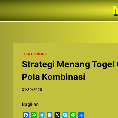
Skip
to
content
TOGEL ONLINE
Strategi Menang Toge
Pola Kombinasi
01/30/2026
Bagikan
F
W
T
M
X
S
L
S