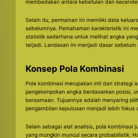
membedakan antara kebetulan dan kecende
Selain itu, permainan ini memiliki data kelua
sebelumnya. Pemahaman karakteristik ini 
statistik sederhana untuk melihat angka ya
terjadi. Landasan ini menjadi dasar sebelum
Konsep Pola Kombinasi
Pola kombinasi merupakan inti dari strategi a
pengelompokan angka berdasarkan posisi, uru
bersamaan. Tujuannya adalah menyaring pili
pengambilan keputusan menjadi lebih fokus d
Selain sebagai alat analisis, pola kombinas
yang mungkin muncul secara probabilistik. H