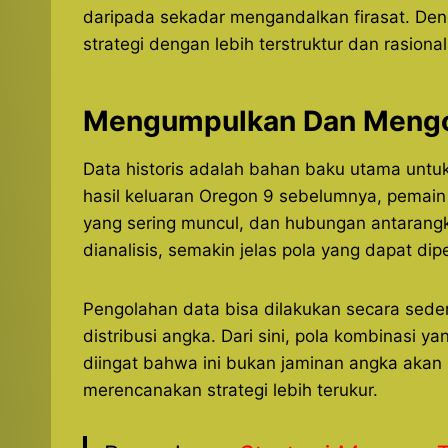
daripada sekadar mengandalkan firasat. De
strategi dengan lebih terstruktur dan rasional
Mengumpulkan Dan Mengol
Data historis adalah bahan baku utama unt
hasil keluaran Oregon 9 sebelumnya, pemain 
yang sering muncul, dan hubungan antarang
dianalisis, semakin jelas pola yang dapat dip
Pengolahan data bisa dilakukan secara sed
distribusi angka. Dari sini, pola kombinasi ya
diingat bahwa ini bukan jaminan angka akan 
merencanakan strategi lebih terukur.