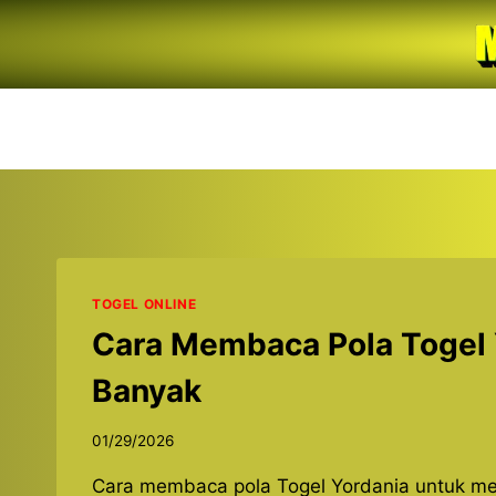
Skip
to
content
TOGEL ONLINE
Cara Membaca Pola Togel 
Banyak
01/29/2026
Cara membaca pola Togel Yordania untuk men