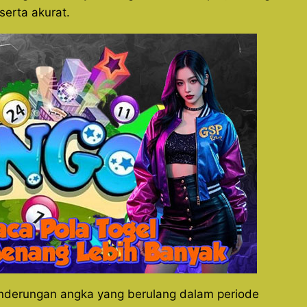
serta akurat.
enderungan angka yang berulang dalam periode