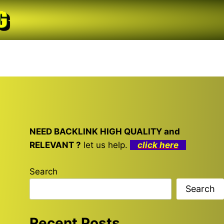
NEED BACKLINK HIGH QUALITY and
RELEVANT ?
let us help.
click here
Search
Search
Recent Posts