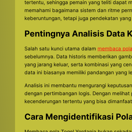
tertentu, sehingga pemain yang teliti dapa
memahami bagaimana sistem dan ritme perm
keberuntungan, tetapi juga pendekatan yang l
Pentingnya Analisis Data
Salah satu kunci utama dalam
membaca pola
sebelumnya. Data historis memberikan gamb
yang jarang keluar, serta kombinasi yang ce
data ini biasanya memiliki pandangan yang 
Analisis ini membantu mengurangi keputusan
dengan pertimbangan logis. Dengan melihat 
kecenderungan tertentu yang bisa dimanfaa
Cara Mengidentifikasi Pol
Membaca pola Togel Yordania bukan sekadar 