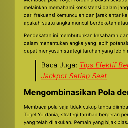
melainkan memahami konsistensi dalam jangka
dari frekuensi kemunculan dan jarak antar 
apakah suatu angka muncul berdekatan atau 
Pendekatan ini membutuhkan kesabaran dan k
dalam menentukan angka yang lebih potensi
dapat menyusun strategi taruhan yang lebih 
Baca Juga:
Tips Efektif B
Jackpot Setiap Saat
Mengombinasikan Pola den
Membaca pola saja tidak cukup tanpa diimba
Togel Yordania, strategi taruhan berperan pe
yang telah dilakukan. Pemain yang bijak bi