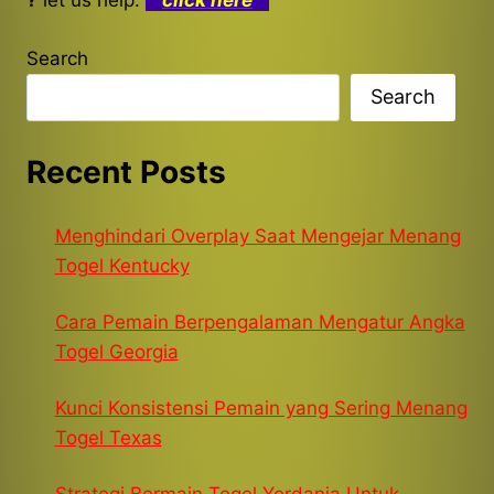
?
let us help.
click here
Search
Search
Recent Posts
Menghindari Overplay Saat Mengejar Menang
Togel Kentucky
Cara Pemain Berpengalaman Mengatur Angka
Togel Georgia
Kunci Konsistensi Pemain yang Sering Menang
Togel Texas