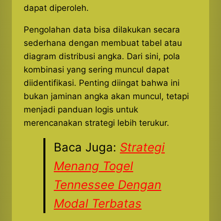
dapat diperoleh.
Pengolahan data bisa dilakukan secara
sederhana dengan membuat tabel atau
diagram distribusi angka. Dari sini, pola
kombinasi yang sering muncul dapat
diidentifikasi. Penting diingat bahwa ini
bukan jaminan angka akan muncul, tetapi
menjadi panduan logis untuk
merencanakan strategi lebih terukur.
Baca Juga:
Strategi
Menang Togel
Tennessee Dengan
Modal Terbatas