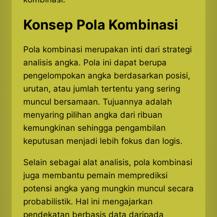
Konsep Pola Kombinasi
Pola kombinasi merupakan inti dari strategi
analisis angka. Pola ini dapat berupa
pengelompokan angka berdasarkan posisi,
urutan, atau jumlah tertentu yang sering
muncul bersamaan. Tujuannya adalah
menyaring pilihan angka dari ribuan
kemungkinan sehingga pengambilan
keputusan menjadi lebih fokus dan logis.
Selain sebagai alat analisis, pola kombinasi
juga membantu pemain memprediksi
potensi angka yang mungkin muncul secara
probabilistik. Hal ini mengajarkan
pendekatan berbasis data daripada