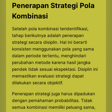
Penerapan Strategi Pola
Kombinasi
Setelah pola kombinasi teridentifikasi,
tahap berikutnya adalah penerapan
strategi secara disiplin. Hal ini berarti
konsisten menggunakan pola yang sama
dalam periode tertentu, menghindari
perubahan metode karena hasil jangka
pendek tidak sesuai ekspektasi. Disiplin ini
memastikan evaluasi strategi dapat
dilakukan secara objektif.
Penerapan strategi juga harus dipadukan
dengan pemahaman probabilitas. Tidak
semua kombinasi memiliki peluang sama,