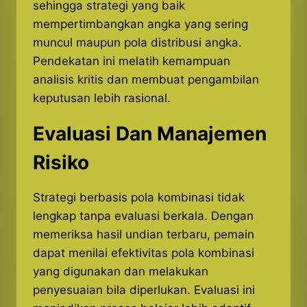
sehingga strategi yang baik
mempertimbangkan angka yang sering
muncul maupun pola distribusi angka.
Pendekatan ini melatih kemampuan
analisis kritis dan membuat pengambilan
keputusan lebih rasional.
Evaluasi Dan Manajemen
Risiko
Strategi berbasis pola kombinasi tidak
lengkap tanpa evaluasi berkala. Dengan
memeriksa hasil undian terbaru, pemain
dapat menilai efektivitas pola kombinasi
yang digunakan dan melakukan
penyesuaian bila diperlukan. Evaluasi ini